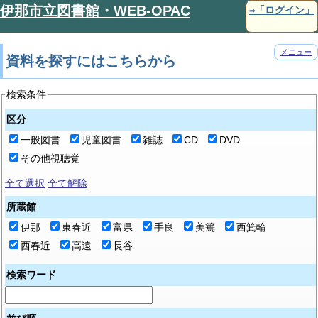
本文へ移動
伊那市立図書館・WEB-OPAC
⇒「ログイン」
メニュー
資料を探すにはこちらから
検索条件
区分
一般図書
児童図書
雑誌
CD
DVD
その他視聴覚
全て選択
全て解除
所蔵館
伊那
東春近
富県
手良
美篶
西箕輪
西春近
高遠
長谷
検索ワード